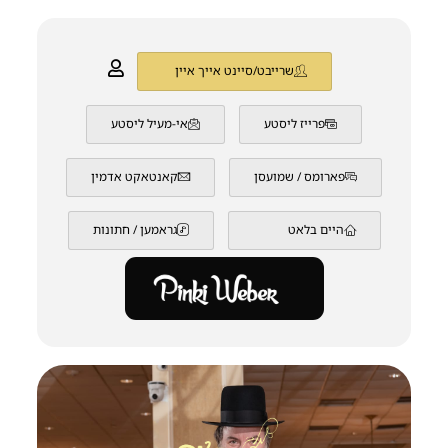
שרייבט/סיינט אייך איין
פרייז ליסטע
אי-מעיל ליסטע
פארומס / שמועסן
קאנטאקט אדמין
היים בלאט
גראמען / חתונות