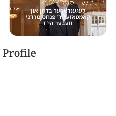
לעגענדארער בדחן און
קאמפאזער ר’ פנחס מרדכי
וועבער הי"ו
Profile