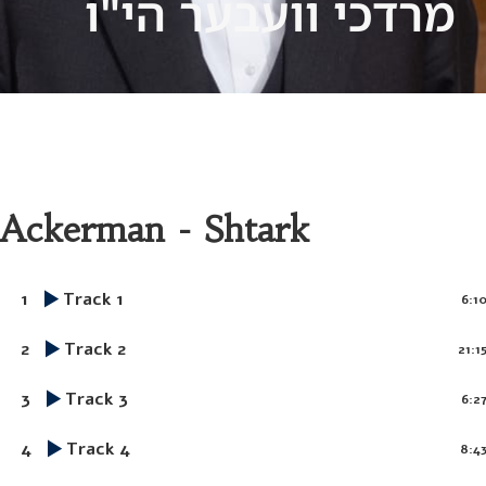
מרדכי וועבער הי"ו
Ackerman - Shtark
1
Track 1
6:1
2
Track 2
21:1
3
Track 3
6:2
4
Track 4
8:4