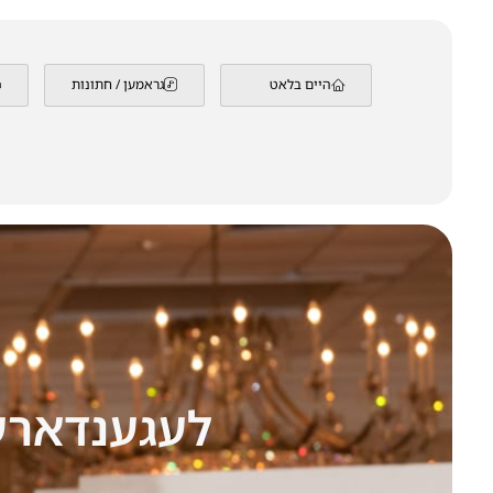
היים בלאט
גראמען / חתונות
לעגענדארע