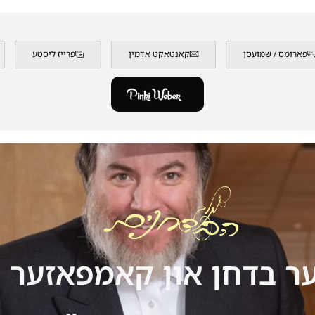
פארומס / שמועסן
קאנטאקט אדמין
פרייז ליסטע
ר בדחן און קאמפאזער ר