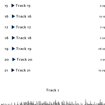
15
Track 15
5:3
16
Track 16
13:1
17
Track 17
7:1
18
Track 18
7:3
19
Track 19
26:3
20
Track 20
7:5
21
Track 21
15:2
Track 1