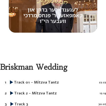
לעגענדארער בדחן און
קאמפאזער ר’ פנחס מרדכי
וועבער הי"ו
Briskman Wedding
1
Track 01 - Mitzva Tantz
23:23
2
Track 2 - Mitzva Tantz
15:19
3
Track 3
30:07