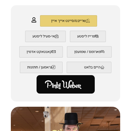
שרייבט/סיינט אייך איין
פרייז ליסטע
אי-מעיל ליסטע
פארומס / שמועסן
קאנטאקט אדמין
היים בלאט
גראמען / חתונות