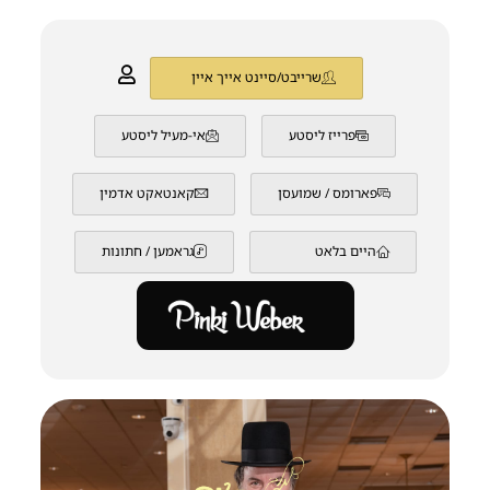
שרייבט/סיינט אייך איין
פרייז ליסטע
אי-מעיל ליסטע
פארומס / שמועסן
קאנטאקט אדמין
היים בלאט
גראמען / חתונות