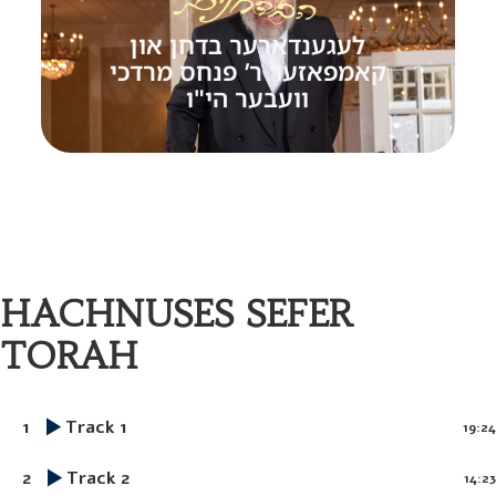
לעגענדארער בדחן און
קאמפאזער ר’ פנחס מרדכי
וועבער הי"ו
HACHNUSES SEFER
TORAH
1
Track 1
19:24
2
Track 2
14:23