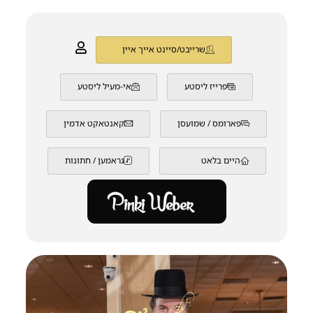
שרייבט/סיינט אייך איין
פרייז ליסטע
אי-מעיל ליסטע
פארומס / שמועסן
קאנטאקט אדמין
היים בלאט
גראמען / חתונות