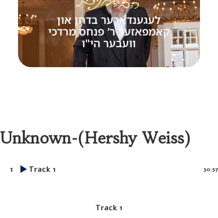
לעגענדארער בדחן און
קאמפאזער ר’ פנחס מרדכי
וועבער הי"ו
Unknown-(Hershy Weiss)
1
Track 1
30:57
Track 1