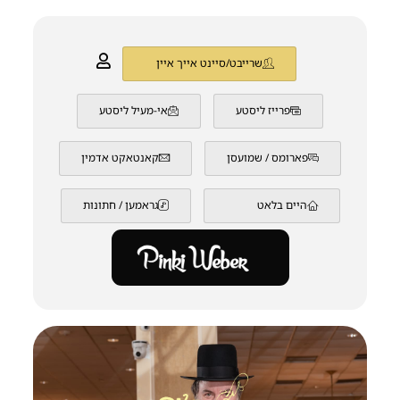
שרייבט/סיינט אייך איין
פרייז ליסטע
אי-מעיל ליסטע
פארומס / שמועסן
קאנטאקט אדמין
היים בלאט
גראמען / חתונות