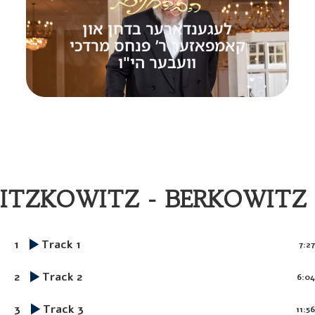
לעגענדארער בדחן און
קאמפאזער ר’ פנחס מרדכי
וועבער הי"ו
ITZKOWITZ - BERKOWITZ
1
Track 1
7:27
2
Track 2
6:04
3
Track 3
11:56