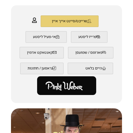
שרייבט/סיינט אייך איין
פרייז ליסטע
אי-מעיל ליסטע
פארומס / שמועסן
קאנטאקט אדמין
היים בלאט
גראמען / חתונות