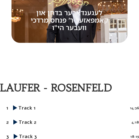
לעגענדארער בדחן און
קאמפאזער ר’ פנחס מרדכי
וועבער הי"ו
LAUFER - ROSENFELD
1
Track 1
14:36
2
Track 2
4:18
3
Track 3
18:15