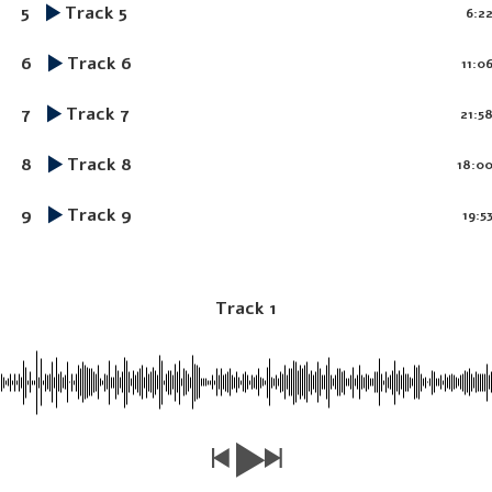
5
Track 5
6:2
6
Track 6
11:0
7
Track 7
21:5
8
Track 8
18:0
9
Track 9
19:5
Track 1