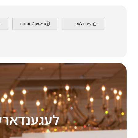
היים בלאט
גראמען / חתונות
לעגענדארע