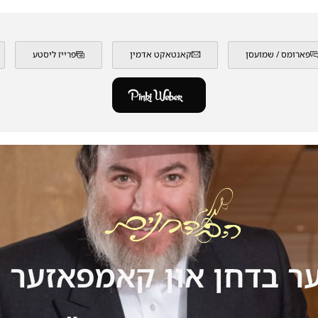
פארומס / שמועסן
קאנטאקט אדמין
פרייז ליסטע
ר בדחן און קאמפאזער ר