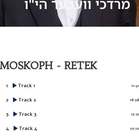
מרדכי וועבער הי"ו
MOSKOPH - RETEK
1
Track 1
11:4
2
Track 2
18:5
3
Track 3
12:3
4
Track 4
10:1