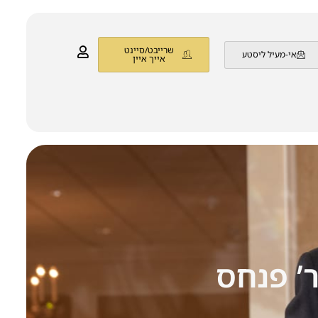
שרייבט/סיינט
אי-מעיל ליסטע
אייך איין
’ פנחס