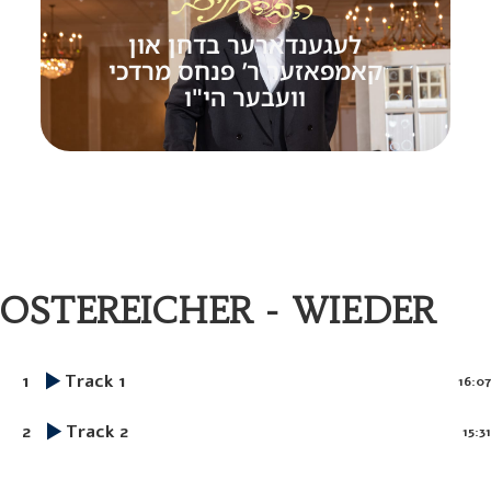
לעגענדארער בדחן און
קאמפאזער ר’ פנחס מרדכי
וועבער הי"ו
OSTEREICHER - WIEDER
1
Track 1
16:07
2
Track 2
15:31