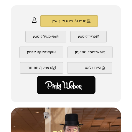
שרייבט/סיינט אייך איין
פרייז ליסטע
אי-מעיל ליסטע
פארומס / שמועסן
קאנטאקט אדמין
היים בלאט
גראמען / חתונות