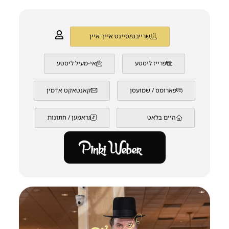
שרייבט/סיינט אייך איין
פרייז ליסטע
אי-מעיל ליסטע
פארומס / שמועסן
קאנטאקט אדמין
היים בלאט
גראמען / חתונות