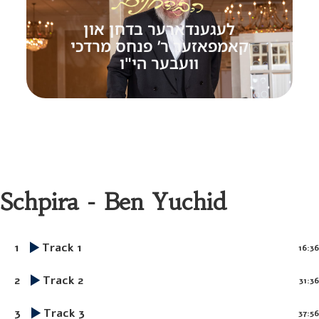
לעגענדארער בדחן און
קאמפאזער ר’ פנחס מרדכי
וועבער הי"ו
Schpira - Ben Yuchid
1
Track 1
16:36
2
Track 2
31:36
3
Track 3
37:56