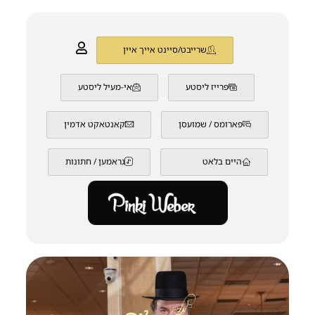
שרייבט/סיינט אייך איין
פרייז ליסטע
אי-מעיל ליסטע
פארומס / שמועסן
קאנטאקט אדמין
היים בלאט
גראמען / חתונות