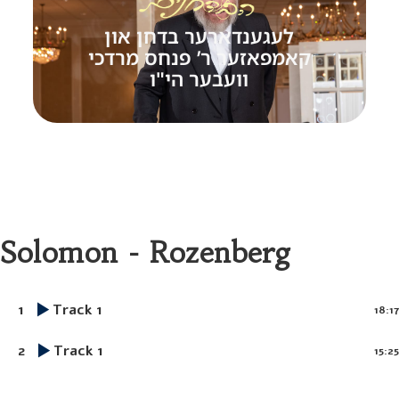
לעגענדארער בדחן און
קאמפאזער ר’ פנחס מרדכי
וועבער הי"ו
Solomon - Rozenberg
1
Track 1
18:17
2
Track 1
15:25