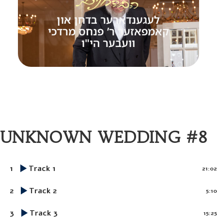
לעגענדארער בדחן און
קאמפאזער ר’ פנחס מרדכי
וועבער הי"ו
UNKNOWN WEDDING #8
1
Track 1
21:02
2
Track 2
5:10
3
Track 3
15:25