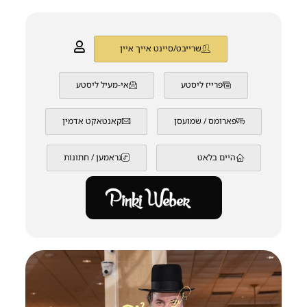
שרייבט/סיינט אייך איין
פרייז ליסטע
אי-מעיל ליסטע
פארומס / שמועסן
קאנטאקט אדמין
היים בלאט
גראמען / חתונות